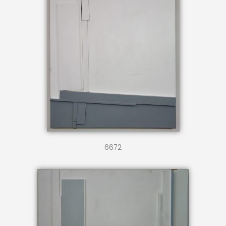
6672
4075