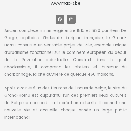
www.mac-s.be
F
I
a
n
c
s
e
t
Ancien complexe minier érigé entre 1810 et 1830 par Henri De
b
a
Gorge, capitaine d’industrie d’origine française, le Grand-
o
g
o
r
Hornu constitue un véritable projet de ville, exemple unique
k
a
m
d’urbanisme fonctionnel sur le continent européen au début
de la Révolution industrielle. Construit dans le goût
néoclassique, il comprend les ateliers et bureaux du
charbonnage, la cité ouvrière de quelque 450 maisons.
Après avoir été un des fleurons de l’industrie belge, le site du
Grand-Hornu est aujourd’hui l’un des premiers lieux culturels
de Belgique consacrés à la création actuelle. Il connaît une
nouvelle vie et accueille chaque année un large public
international.