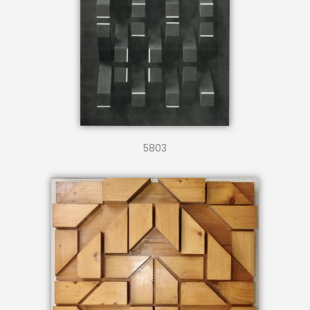
5803
6388