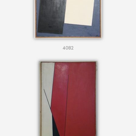
4082
9335