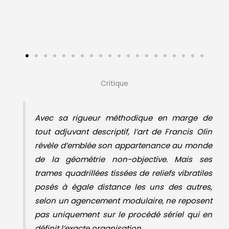
Critique
Avec sa rigueur méthodique en marge de
tout adjuvant descriptif, l’art de Francis Olin
révèle d’emblée son appartenance au monde
de la géométrie non-objective. Mais ses
trames quadrillées tissées de reliefs vibratiles
posés à égale distance les uns des autres,
selon un agencement modulaire, ne reposent
pas uniquement sur le procédé sériel qui en
définit l’exacte organisation.
En effet, ces architectures rectilignes, érigées
en triangles ou en carrés parfois constitués
de lignes horizontales et verticales, subissent
de légers dérèglements formels dans le