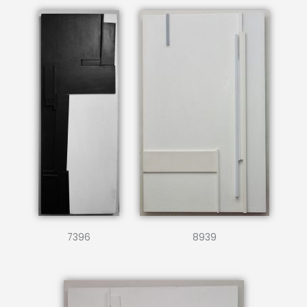
7396
8939