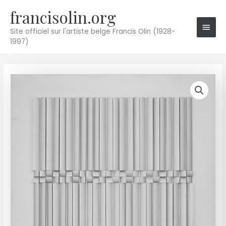
Aller
francisolin.org
Men
au
princ
contenu
Site officiel sur l'artiste belge Francis Olin (1928-
1997)
quantité
de
3944