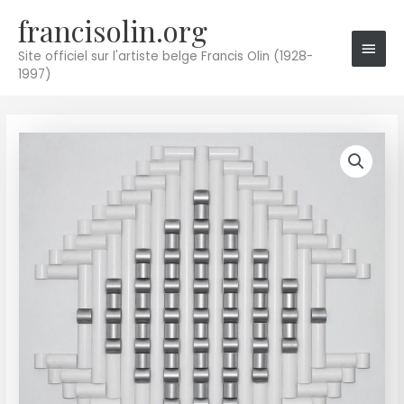
Aller
francisolin.org
Men
au
princ
contenu
Site officiel sur l'artiste belge Francis Olin (1928-
1997)
quantité
de
4408