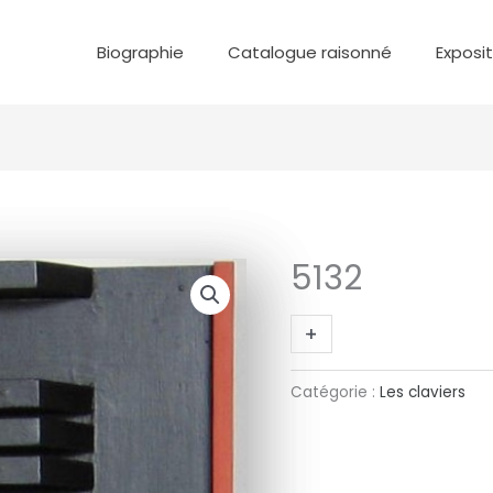
Biographie
Catalogue raisonné
Exposi
5132
quantité
de
5132
+
-
Catégorie :
Les claviers