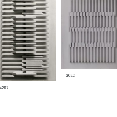
3022
4297