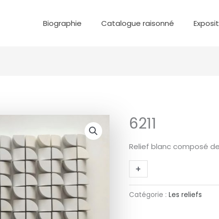
Biographie
Catalogue raisonné
Exposi
6211
quantité
de
Relief blanc composé de
6211
+
-
Catégorie :
Les reliefs