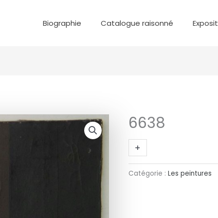
Biographie
Catalogue raisonné
Exposi
6638
quantité
de
6638
+
-
Catégorie :
Les peintures