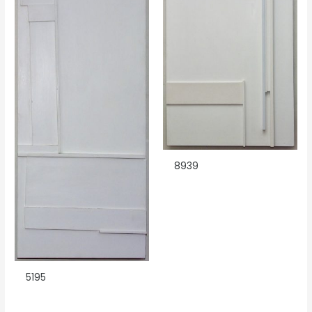
8939
5195