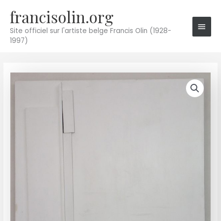
Aller
francisolin.org
Men
au
princ
contenu
Site officiel sur l'artiste belge Francis Olin (1928-
1997)
quantité
de
6672