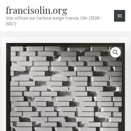
Aller
francisolin.org
Men
au
princ
contenu
Site officiel sur l'artiste belge Francis Olin (1928-
1997)
quantité
de
9418